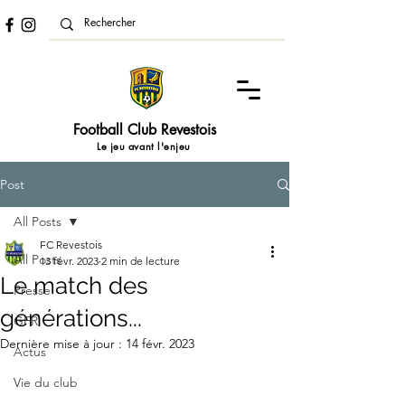
Football Club Revestois
Le jeu avant l'enjeu
Post
All Posts
FC Revestois
All Posts
13 févr. 2023
2 min de lecture
Le match des
Presse
générations...
GFR
Dernière mise à jour :
14 févr. 2023
Actus
Vie du club