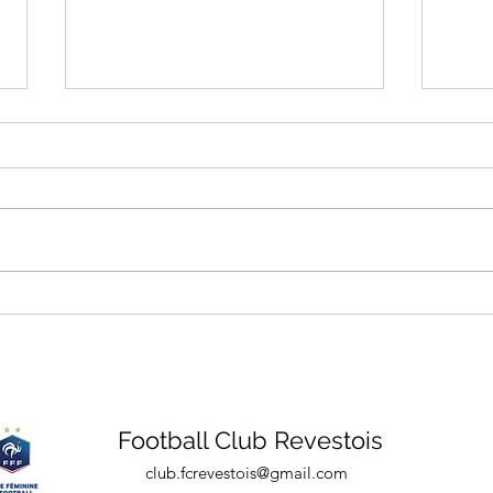
Action PEF du mois de mai !
À par
ouver
Football Club Revestois
club.fcrevestois@gmail.com