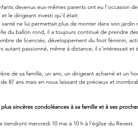
nfants devenus eux-mêmes parents ont eu l'occasion de 
 le dirigeant investi qu'il était.
 santé ne lui permettait plus de monter dans son jardin r
lle du ballon rond, il a toujours continué de prendre de
ombre de licenciés, développement du foot féminin, act
rs autant passionné, même à distance, il s'intéressait et é
re de sa famille, un ami, un dirigeant acharné et un h
e de 87 ans mais en nous laissant de précieux et inombra
 plus sincères condoléances à sa famille et à ses proches
 tiendront mercredi 10 mai à 10 h à l'église du Revest.