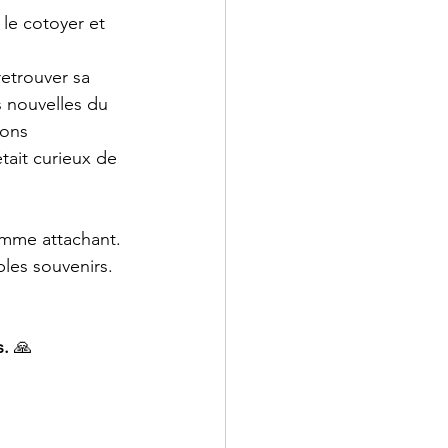
le cotoyer et 
etrouver sa 
s nouvelles du 
ions 
tait curieux de 
omme attachant. 
bles souvenirs.
. 
🙏