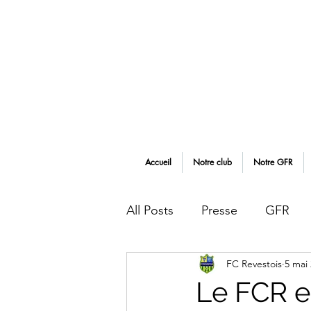
Accueil
Notre club
Notre GFR
All Posts
Presse
GFR
FC Revestois
5 mai
Tournois
Evènements
Le FCR en