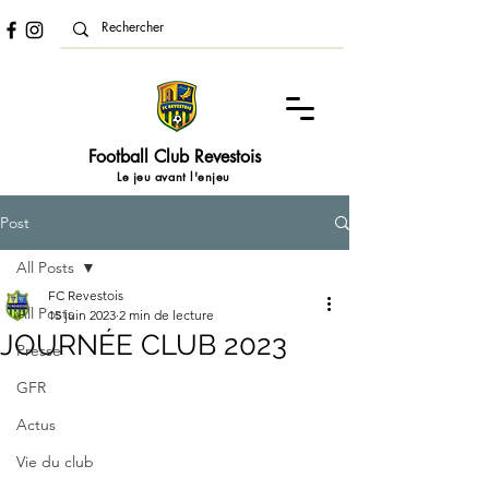
Football Club Revestois
Le jeu avant l'enjeu
Post
All Posts
FC Revestois
All Posts
15 juin 2023
2 min de lecture
JOURNÉE CLUB 2023
Presse
GFR
Actus
Vie du club