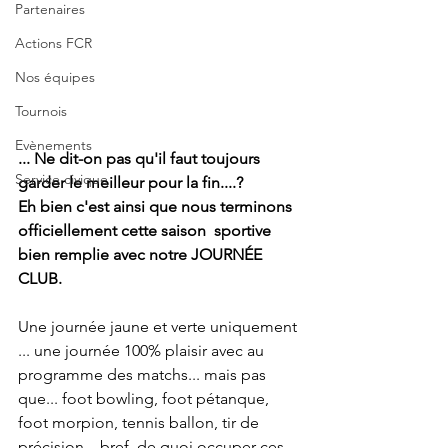
Partenaires
Actions FCR
Nos équipes
Tournois
Evènements
... Ne dit-on pas qu'il faut toujours 
Service civique
garder le meilleur pour la fin....?
Eh bien c'est ainsi que nous terminons 
officiellement cette saison  sportive 
bien remplie avec notre JOURNÉE 
CLUB.
Une journée jaune et verte uniquement 
... une journée 100% plaisir avec au 
programme des matchs... mais pas 
que... foot bowling, foot pétanque, 
foot morpion, tennis ballon, tir de 
précision... bref, de quoi occuper ces 