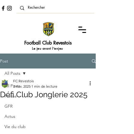
Football Club Revestois
Le jeu avant l'enjeu
Post
All Posts
FC Revestois
All Posts
3 nov. 2025
1 min de lecture
Défi Club Jonglerie 2025
Presse
GFR
Actus
Vie du club